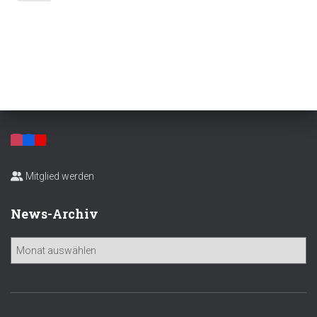
Mitglied werden
News-Archiv
N
e
w
s
-