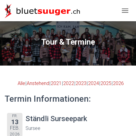
NAVIG
Tour & Termine
Alle
Anstehend
2021
2022
2023
2024
2025
2026
Termin Informationen:
FR.
Ständli Surseepark
13
FEB.
Sursee
2026