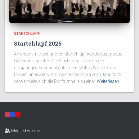
STARTCHLAPF
Startchlapf 2025
An unserem traditionellen Startchlapf wurde das grosse
Geheimnis gelüftet. Die Bluetsuuger sind an der
diesjährigen Fasnacht unter dem Motto „Wächter der
Dünen“ unterwegs. Am zweiten Sonntag vom Jahr 2025
verwandelte sich die Dorfturnhalle zu einer
Weiterlesen
Mitglied werden