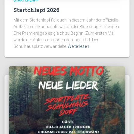
STARTCHLAPF
Startchlapf 2026
Mit dem Startchlapf fiel auch in diesem Jahr der offizielle
Auftakt in die Fasnachtssaison der Bluetsuuger Triengen.
Eine Premiere gab es gleich zu Beginn: Zum ersten Mal
wurde der Anlass draussen durchgeführt. Der
Schulhausplatz verwandelte
Weiterlesen