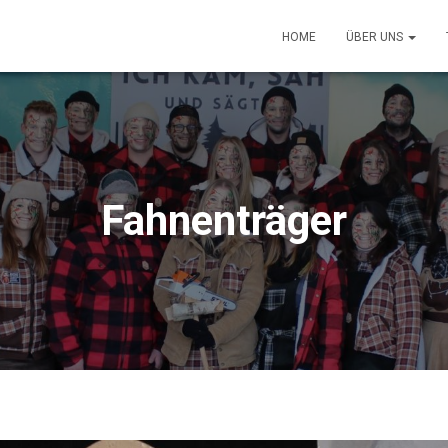
HOME
ÜBER UNS
Fahnenträger