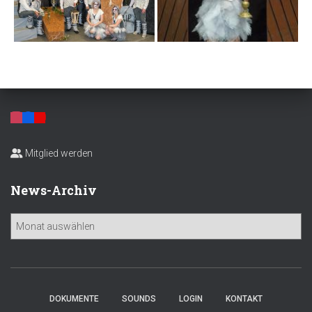
Mitglied werden
News-Archiv
N
e
w
s
-
A
DOKUMENTE
SOUNDS
LOGIN
KONTAKT