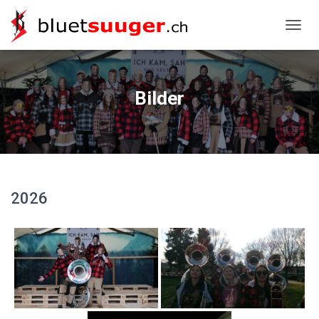
NAVIG
Bilder
2026