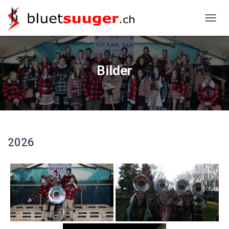
NAVIG
Bilder
2026