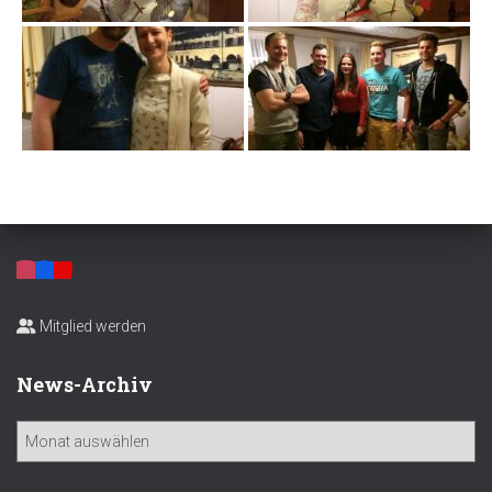
Mitglied werden
News-Archiv
N
e
w