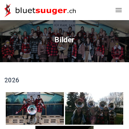
NAVIG
Bilder
2026