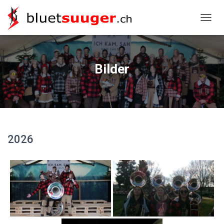
NAVIG
Bilder
2026