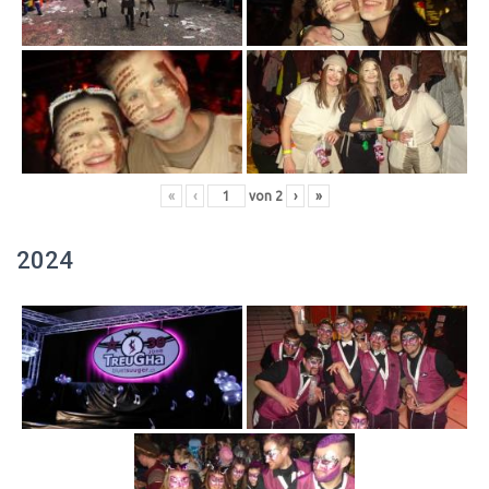
«
‹
von
2
›
»
2024