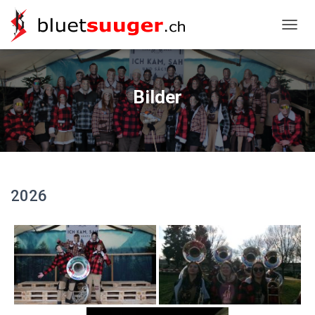
NAVIG
Bilder
2026