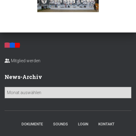
Mitglied werden
News-Archiv
N
e
w
s
-
A
DOKUMENTE
SOUNDS
LOGIN
KONTAKT
r