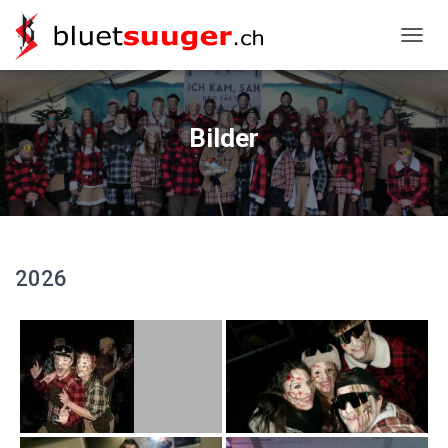
NAVIG
Bilder
2026