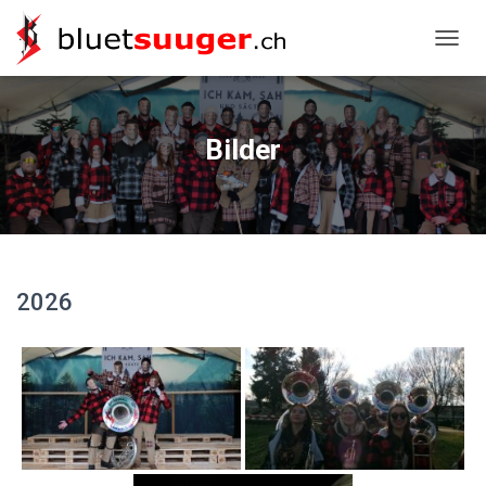
NAVIG
Bilder
2026