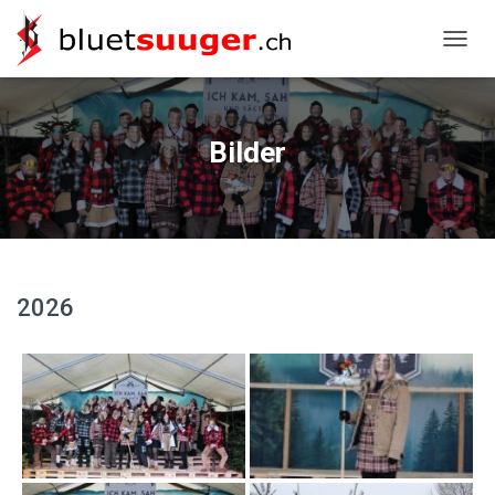
NAVIG
Bilder
2026