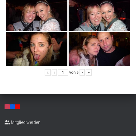
«
‹
von
5
›
»
Mitglied werden