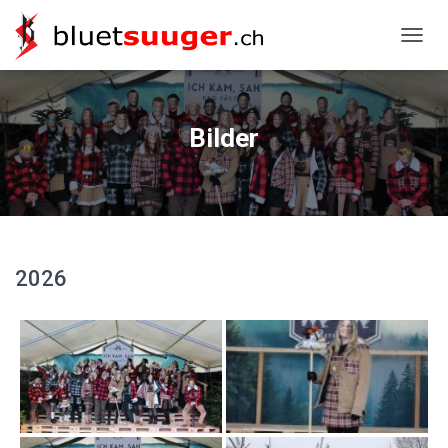
NAVIG
Bilder
2026