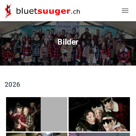
NAVIG
Bilder
2026