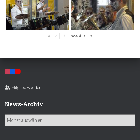
«
‹
von
4
›
»
Mitglied werden
News-Archiv
N
e
w
s