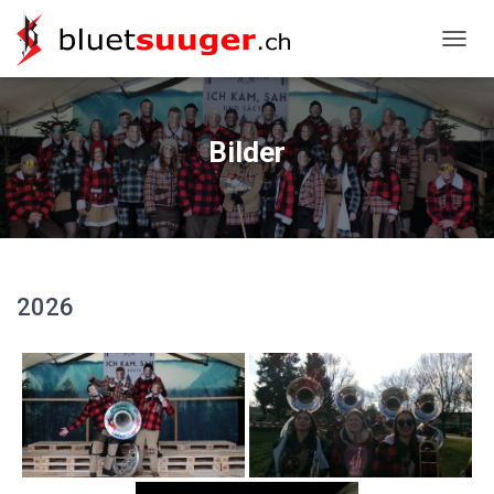
NAVIG
Bilder
2026