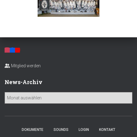
Mitglied werden
News-Archiv
N
e
w
s
-
A
DOKUMENTE
SOUNDS
LOGIN
KONTAKT
r