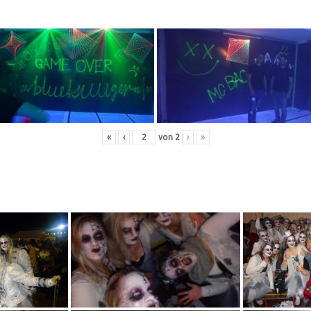
«
‹
von
2
›
»