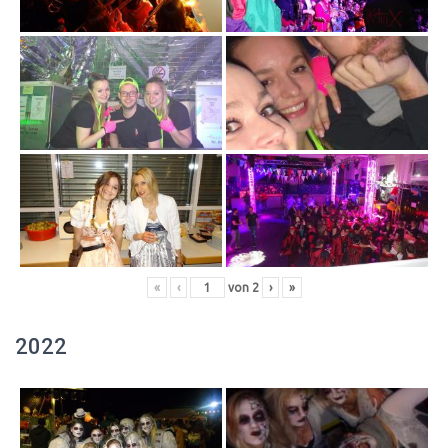
«
‹
von
2
›
»
2022