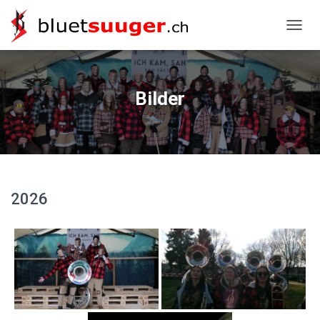
NAVIG
Bilder
2026