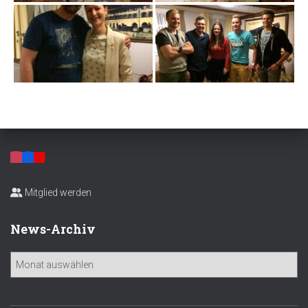
Mitglied werden
News-Archiv
N
e
w
s