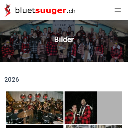
NAVIG
Bilder
2026