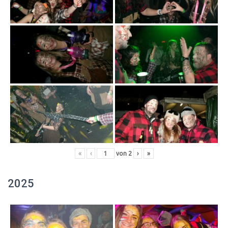
«
‹
von
2
›
»
2025