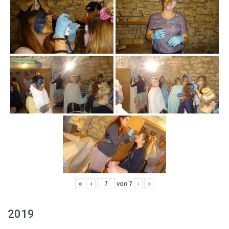
«
‹
von
7
›
»
2019