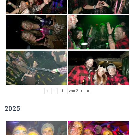
«
‹
von
2
›
»
2025