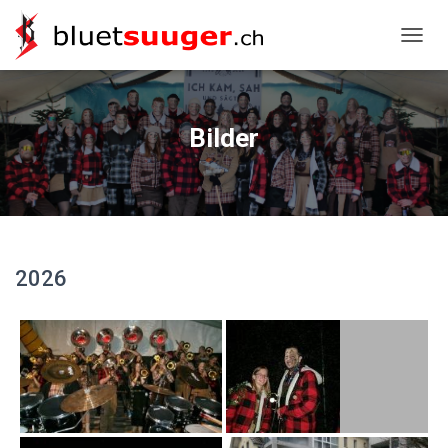
NAVIG
Bilder
2026