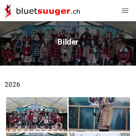
NAVIG
Bilder
2026