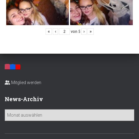
«
‹
von
5
›
»
Mitglied werden
News-Archiv
N
e
w
s