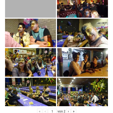
«
‹
von
2
›
»