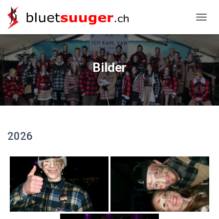
NAVIG
Bilder
2026