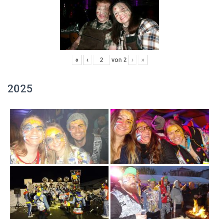
«
‹
von
2
›
»
2025