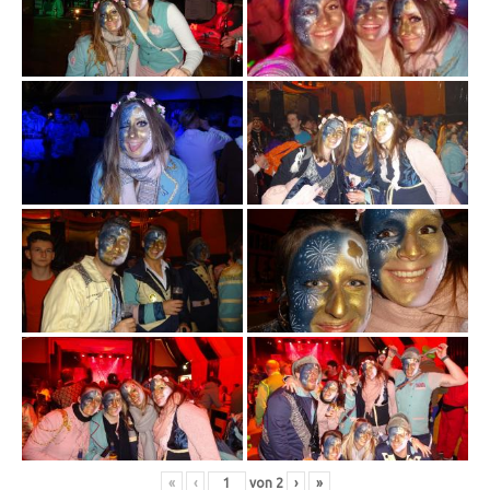
«
‹
von
2
›
»