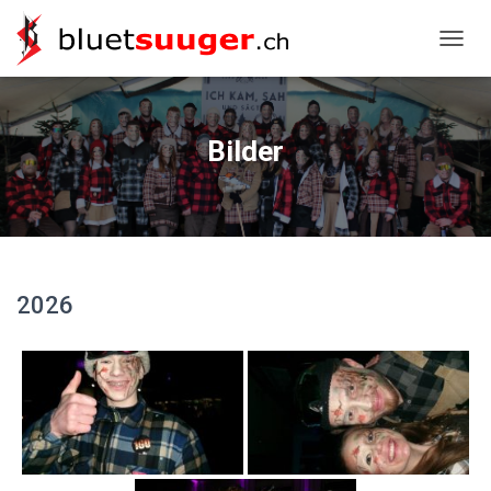
NAVIG
Bilder
2026