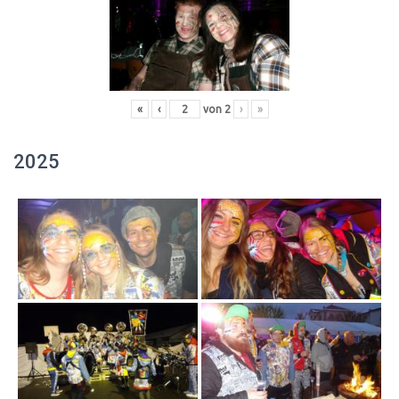
«
‹
von
2
›
»
2025