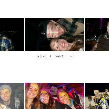
«
‹
von
2
›
»