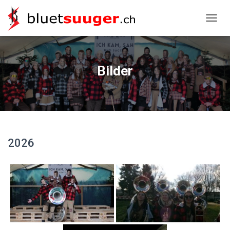
NAVIG
Bilder
2026