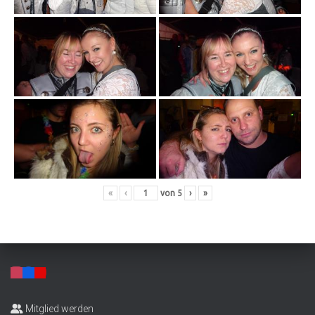
«
‹
von
5
›
»
Mitglied werden