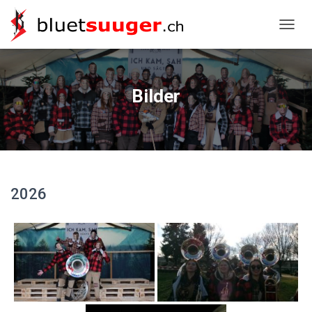
NAVIG
Bilder
2026