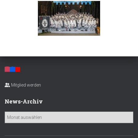
Mitglied werden
News-Archiv
N
e
w
s