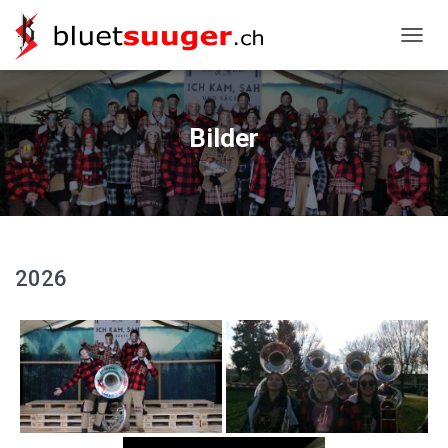
NAVIG
Bilder
2026