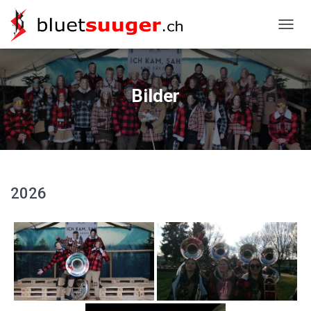
NAVIG
Bilder
2026