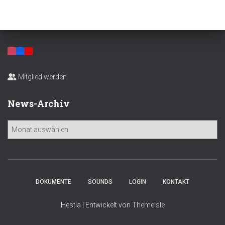
Mitglied werden
News-Archiv
N
e
w
s
-
A
DOKUMENTE
SOUNDS
LOGIN
KONTAKT
r
c
Hestia | Entwickelt von
ThemeIsle
h
i