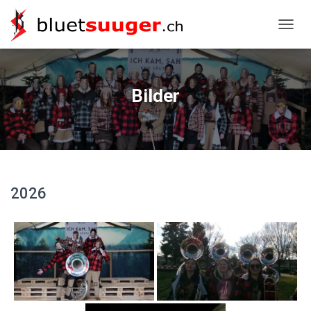
NAVIG
Bilder
2026