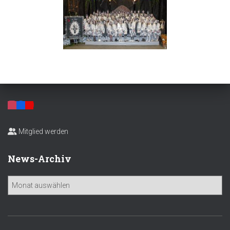
Mitglied werden
News-Archiv
N
e
w
s
-