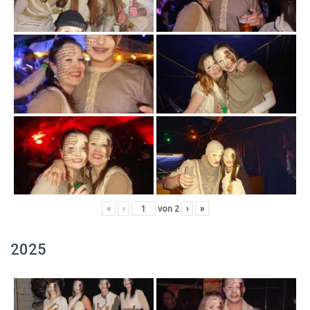
«
‹
von
2
›
»
2025