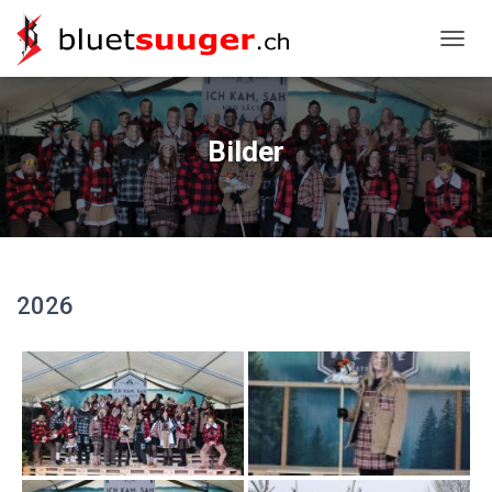
NAVIG
Bilder
2026