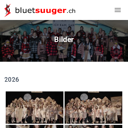
NAVIG
Bilder
2026