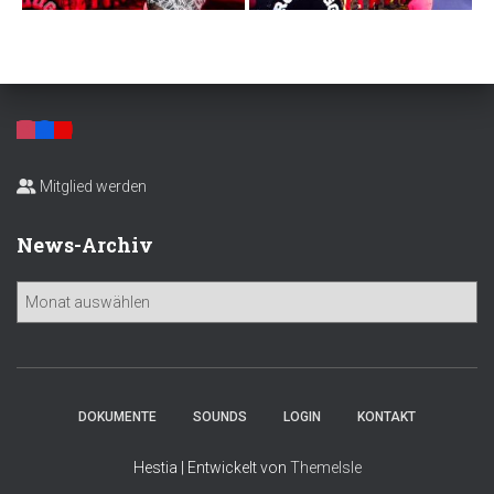
Mitglied werden
News-Archiv
N
e
w
s
-
A
DOKUMENTE
SOUNDS
LOGIN
KONTAKT
r
c
Hestia | Entwickelt von
ThemeIsle
h