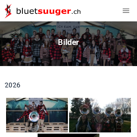
NAVIG
Bilder
2026