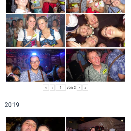
«
‹
von
2
›
»
2019