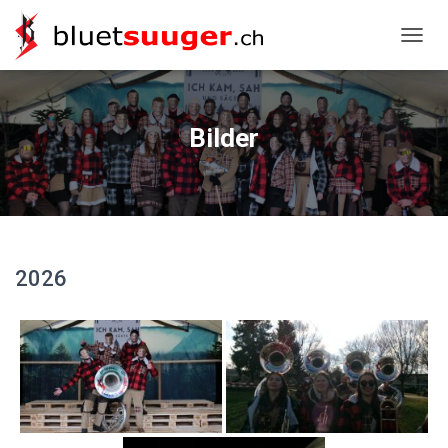
NAVIG
Bilder
2026