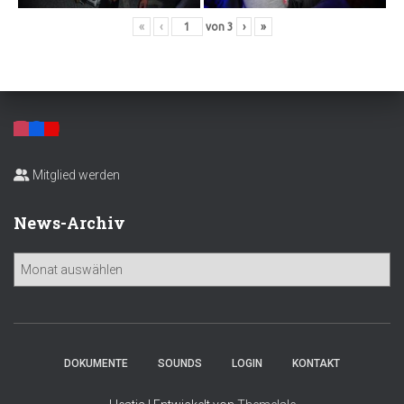
«
‹
von
3
›
»
Mitglied werden
News-Archiv
N
e
w
s
-
A
DOKUMENTE
SOUNDS
LOGIN
KONTAKT
r
c