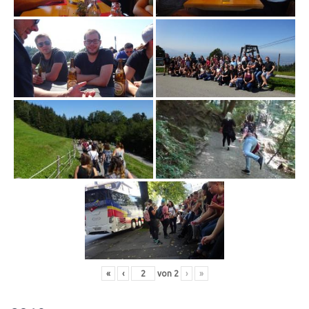
«
‹
von
2
›
»