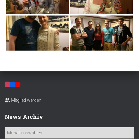
Mitglied werden
News-Archiv
N
e