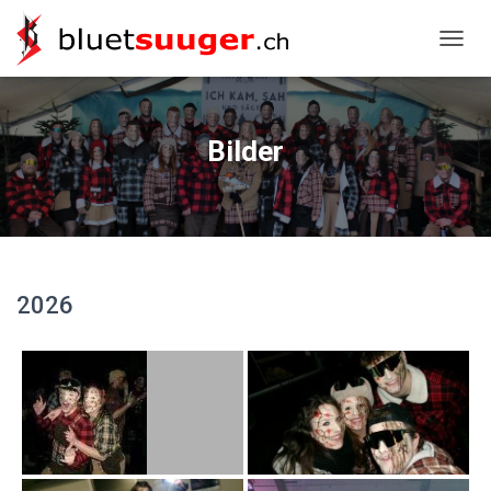
NAVIG
Bilder
2026