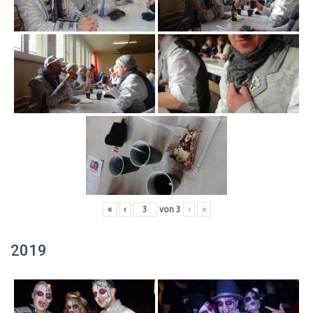
«
‹
von
3
›
»
2019