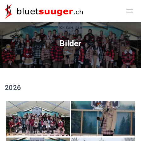
NAVIG
Bilder
2026