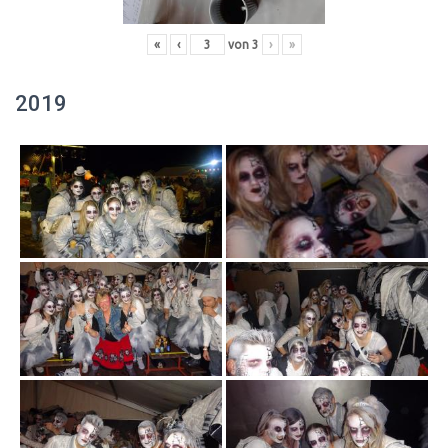
«
‹
von
3
›
»
2019