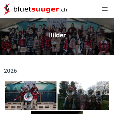
NAVIG
Bilder
2026