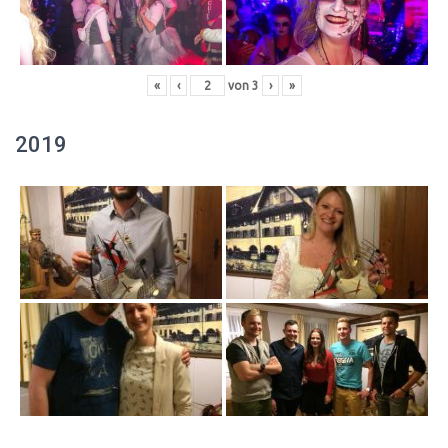
«
‹
von
3
›
»
2019