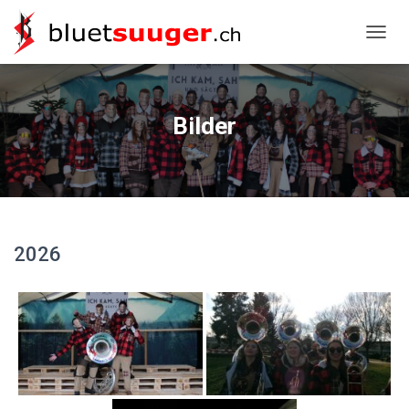
NAVIG
Bilder
2026