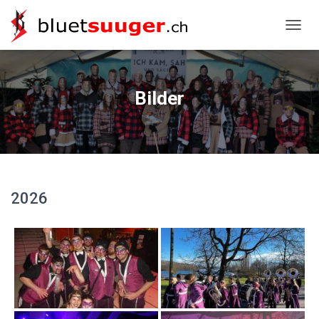
NAVIG
Bilder
2026