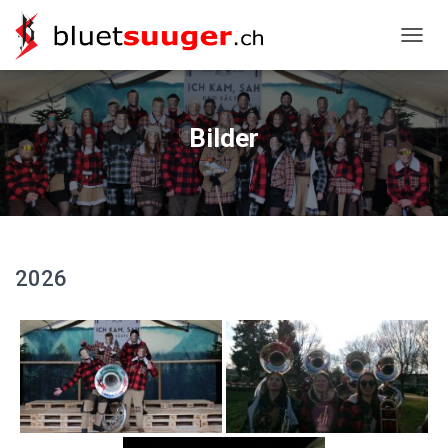
NAVIG
Bilder
2026