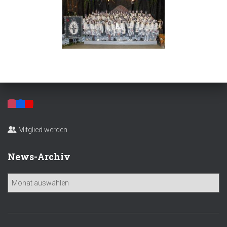
Mitglied werden
News-Archiv
N
e
w
s
-