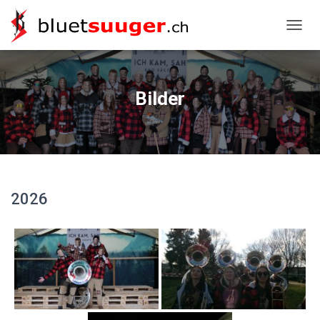
NAVIG
Bilder
2026