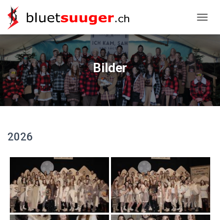
NAVIG
Bilder
2026