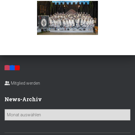
Mitglied werden
News-Archiv
N
e
w
s