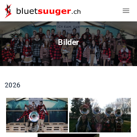
NAVIG
Bilder
2026