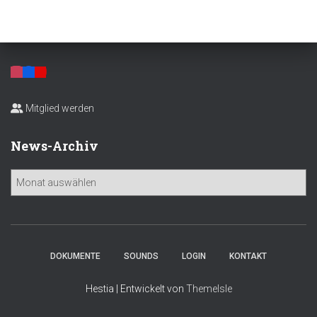
Mitglied werden
News-Archiv
N
e
w
s
-
A
DOKUMENTE
SOUNDS
LOGIN
KONTAKT
r
c
Hestia | Entwickelt von
ThemeIsle
h
i