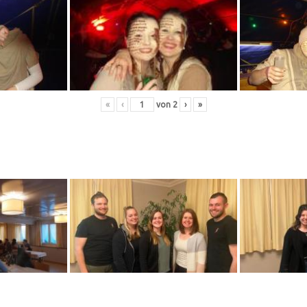
«
‹
von
2
›
»