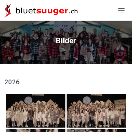
NAVIG
Bilder
2026