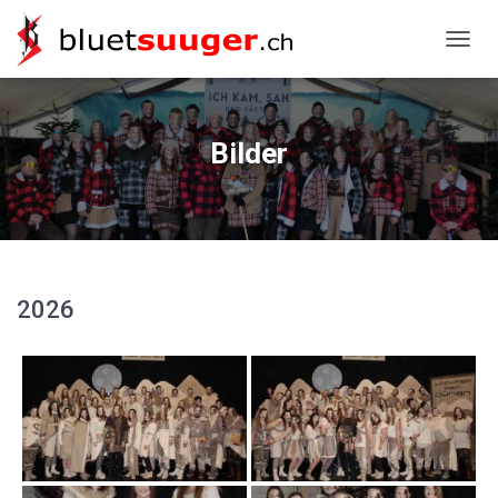
NAVIG
Bilder
2026