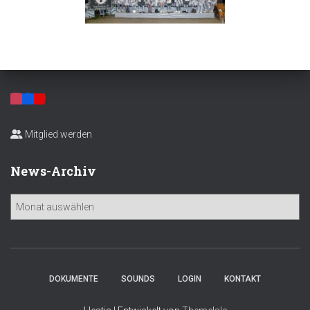
Mitglied werden
News-Archiv
N
e
w
s
-
A
DOKUMENTE
SOUNDS
LOGIN
KONTAKT
r
c