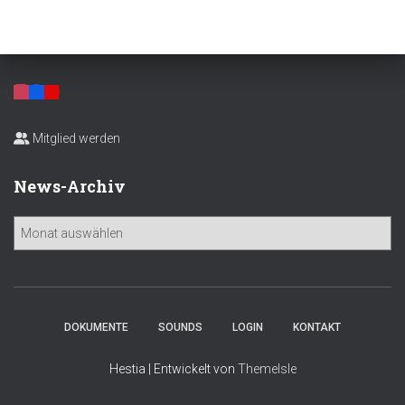
Mitglied werden
News-Archiv
N
e
w
s
-
A
DOKUMENTE
SOUNDS
LOGIN
KONTAKT
r
c
Hestia | Entwickelt von
ThemeIsle
h
i