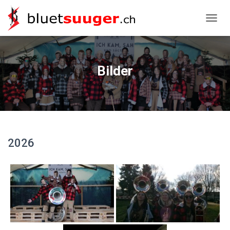
NAVIG
Bilder
2026