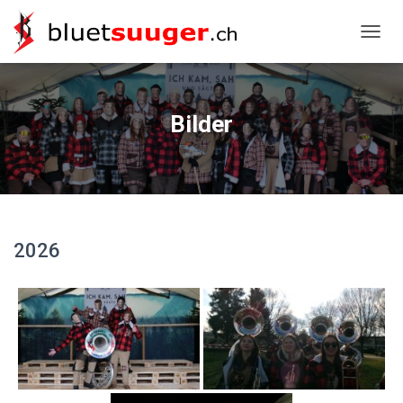
NAVIG
Bilder
2026