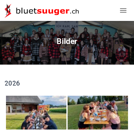
NAVIG
Bilder
2026