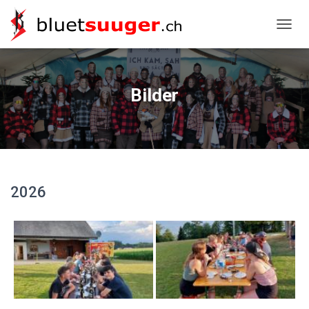
NAVIG
Bilder
2026