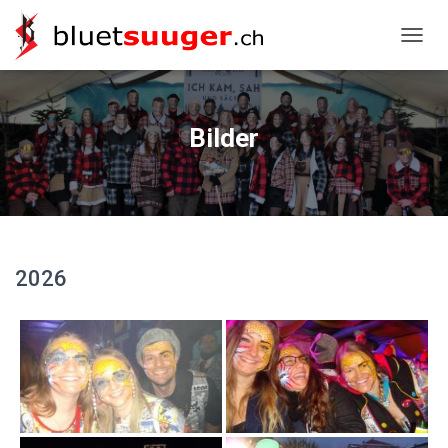
NAVIG
Bilder
2026