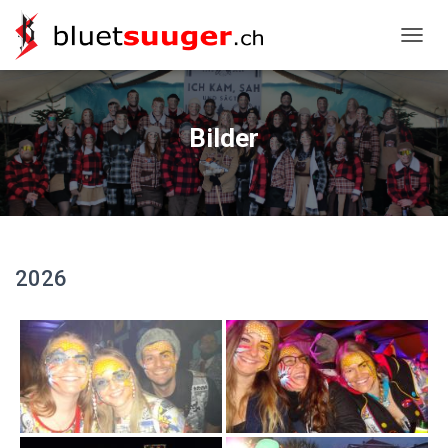
NAVIG
Bilder
2026